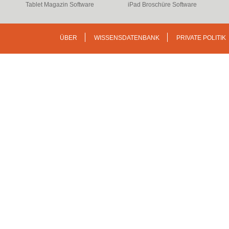
Tablet Magazin Software
iPad Broschüre Software
ÜBER
WISSENSDATENBANK
PRIVATE POLITIK