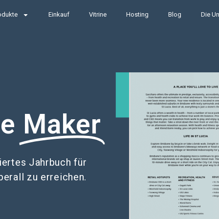
odukte
Einkauf
Vitrine
Hosting
Blog
Die Un
le
Maker
iertes Jahrbuch für
erall zu erreichen.