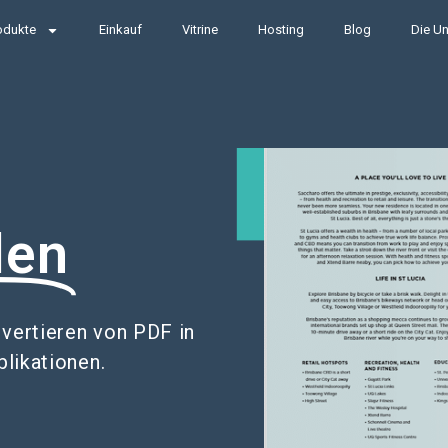
odukte
Einkauf
Vitrine
Hosting
Blog
Die Un
len
ertieren von PDF in
blikationen.